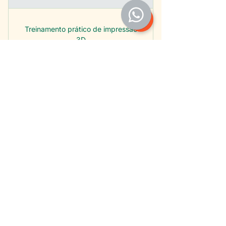
Treinamento prático de impressão
3D
Documentação técnica
Protocolos e Receitas
experimentais validadas
Uso de IA para acelerar as
entregas
Comodato da Impressora 3D de
Alimentos por 4 meses